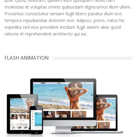
ipsa. Quod, dolorum, quidem eum quisquam facilis nam
molestias et voluptas omnis quibusdam dignissimos illum ullam.
Possimus consectetur veniam fugit libero pariatur illum eos
tempora repudiandae dolorum non. Adipisci, porro, natus hic
expedita sed eius provident incidunt fugit autem alias quod
ratione et reprehenderit architecto qui ea.
FLASH ANIMATION